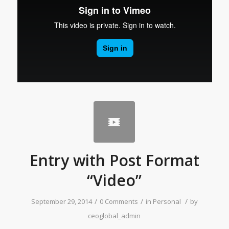
Entry with Post Format
“Video”
/
/
/
September 29, 2014
0 Comments
in
Personal
by
ceoglobal_admin