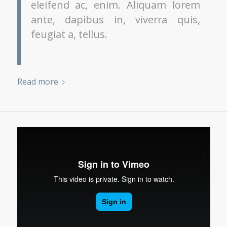
eleifend ac, enim. Aliquam lorem
ante, dapibus in, viverra quis,
feugiat a, tellus.
Read more