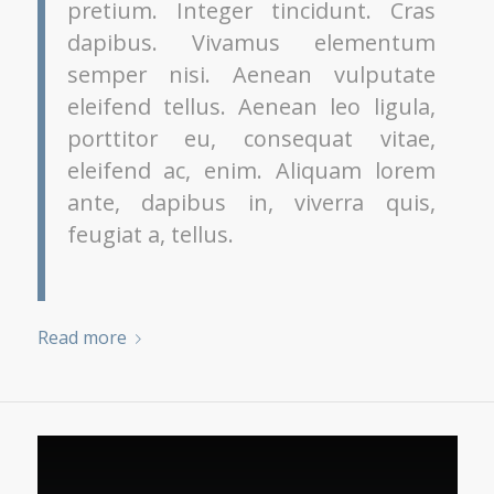
pretium. Integer tincidunt. Cras
dapibus. Vivamus elementum
semper nisi. Aenean vulputate
eleifend tellus. Aenean leo ligula,
porttitor eu, consequat vitae,
eleifend ac, enim. Aliquam lorem
ante, dapibus in, viverra quis,
feugiat a, tellus.
Read more