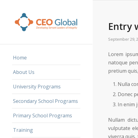
Entry 
September 29, 
Lorem ipsum
Home
natoque pena
pretium quis
About Us
Nulla co
University Programs
Donec ped
Secondary School Programs
In enim j
Primary School Programs
Nullam dict
vulputate ele
Training
viverra quis, 