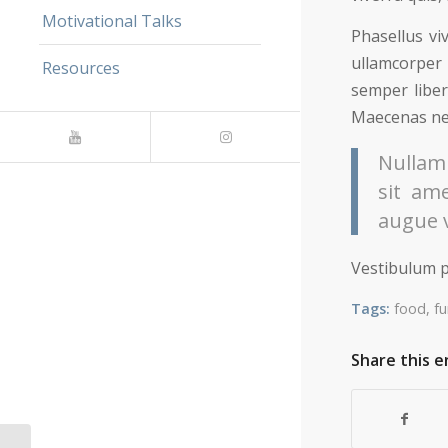
Motivational Talks
Phasellus vi
ullamcorper
Resources
semper liber
Maecenas nec
Nullam 
sit am
augue v
Vestibulum p
Tags:
food
,
fu
Share this e