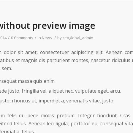
without preview image
/
/
/
2014
0 Comments
in
News
by
ceoglobal_admin
 dolor sit amet, consectetuer adipiscing elit. Aenean co
tibus et magnis dis parturient montes, nascetur ridiculus m
, sem.
nsequat massa quis enim.
e justo, fringilla vel, aliquet nec, vulputate eget, arcu.
usto, rhoncus ut, imperdiet a, venenatis vitae, justo.
um felis eu pede mollis pretium. Integer tincidunt. Cr
ifend tellus. Aenean leo ligula, porttitor eu, consequat vit
feugiat a, tellus.