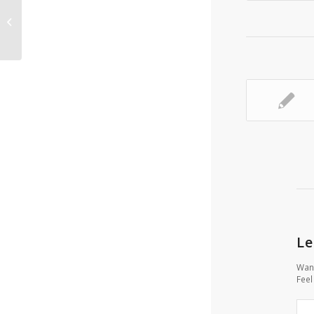
Huge Preview
Le
Want
Feel